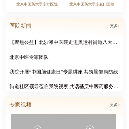
北京中医药大学东方医院
北京中医药大学东直门医院
粽情端午｜北京北沙滩中医医院双节活动周活动圆满结束
传递冬日温情：北沙滩中医院为市民免费赠送腊八粥
医院新闻
更多>
【聚焦公益】北沙滩中医院走进奥运村街道八大社区，开展“冬日送温暖 浓浓邻里情”公益活动
北京中医专家团队
我院开展“中国脑健康日”专题讲座 共筑脑健康防线
街道社区领导莅临我院视察 共话基层中医药服务发展
北沙滩中医医院成功举办心血管疑难病例分享会
专家视频
更多>
北沙滩中医医院心脑血管科举行案例说明会