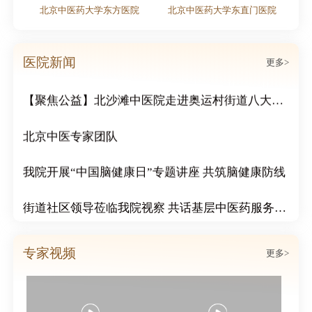
北京中医药大学东方医院
北京中医药大学东直门医院
粽情端午｜北京北沙滩中医医院双节活动周活动圆满结束
传递冬日温情：北沙滩中医院为市民免费赠送腊八粥
医院新闻
更多>
【聚焦公益】北沙滩中医院走进奥运村街道八大社区，开展“冬日送温暖 浓浓邻里情”公益活动
北京中医专家团队
我院开展“中国脑健康日”专题讲座 共筑脑健康防线
街道社区领导莅临我院视察 共话基层中医药服务发展
北沙滩中医医院成功举办心血管疑难病例分享会
专家视频
更多>
北沙滩中医医院心脑血管科举行案例说明会