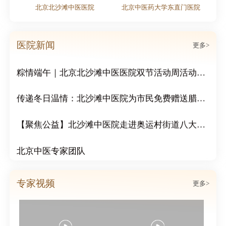
医院
北京北沙滩中医医院
北京中医药大学东直门医院
北沙滩中医医院受邀参加奥运村街道庆祝中国共产党成立105周年2026年党建工作协调委员会工作会暨高质量发展大会
医院新闻
更多>
粽情端午｜北京北沙滩中医医院双节活动周活动圆满结束
传递冬日温情：北沙滩中医院为市民免费赠送腊八粥
【聚焦公益】北沙滩中医院走进奥运村街道八大社区，开展“冬日送温暖 浓浓邻里情”公益活动
北京中医专家团队
我院开展“中国脑健康日”专题讲座 共筑脑健康防线
专家视频
更多>
街道社区领导莅临我院视察 共话基层中医药服务发展
北沙滩中医医院成功举办心血管疑难病例分享会